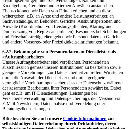
Leistungserbringern und Sachverständigen, Banken und
Kreditgebern, Gerichten und externen Anwälten austauschen.
Ebenso können wir Daten von Dritten erheben und an diese
weitergeben, z.B. an Ärzte und andere Leistungserbringer, an
Sachverständige, an Behörden, Gerichte, Auskunftspersonen und
Anwälte (Koordination von Leistungspflichten, Klärung und
Durchsetzung von Regressansprüchen). Besonders bei Scheidungen
und Erbschaftsstreitigkeiten geben wir Personendaten an Gerichte
und andere Vorsorge- oder Freizügigkeitseinrichtungen bekannt.
6.2.2. Bekanntgabe von Personendaten an Dienstleister als
«Auftragsbearbeiter»
Unsere Auftragsbearbeiter sind verpflichtet, Personendaten
ausschliesslich gemäss unseren Instruktionen zu bearbeiten sowie
geeignete Vorkehrungen zur Datensicherheit zu treffen. Wir stellen
durch die Auswahl der Dienstleister und durch geeignete
vertragliche Vereinbarungen sicher, dass der Datenschutz während
der gesamten Bearbeitung Ihrer Personendaten gewährt ist. Dabei
geht es z.B. um IT-Dienstleistungen (Leistungen bei
Versichertenverwaltung und Datenspeicherung), den Versand von
E-Mail-Newslettern, Datenanalyse und -veredelung oder
Beratungsdienstleistungen.
Bitte beachten Sie auch unsere
Cookie-Informationen
zur
selbstständigen Datenerhebung durch Drittanbieter, deren
Tools wir auf unseren Webseiten und Apps eingebunden haben.