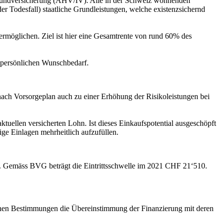
che Grundversicherung (AHV/IV). Alle in der Schweiz wohnenden
oder Todesfall) staatliche Grundleistungen, welche existenzsichernd
ermöglichen. Ziel ist hier eine Gesamtrente von rund 60% des
m persönlichen Wunschbedarf.
e nach Vorsorgeplan auch zu einer Erhöhung der Risikoleistungen bei
tuellen versicherten Lohn. Ist dieses Einkaufspotential ausgeschöpft
ige Einlagen mehrheitlich aufzufüllen.
ind. Gemäss BVG beträgt die Eintrittsschwelle im 2021 CHF 21‘510.
zlichen Bestimmungen die Übereinstimmung der Finanzierung mit deren