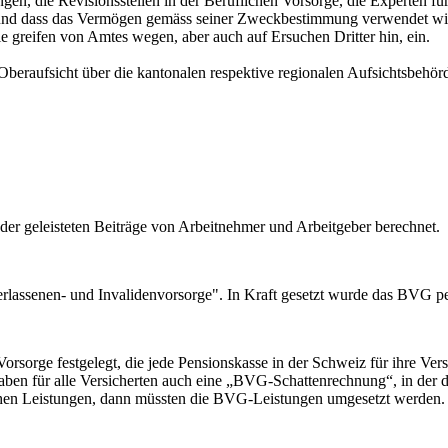
ngen, die Revisionsstellen in der Beruflichen Vorsorge, die Experten f
d dass das Vermögen gemäss seiner Zweckbestimmung verwendet wird.
e greifen von Amtes wegen, aber auch auf Ersuchen Dritter hin, ein.
eraufsicht über die kantonalen respektive regionalen Aufsichtsbehörde
der geleisteten Beiträge von Arbeitnehmer und Arbeitgeber berechnet.
erlassenen- und Invalidenvorsorge". In Kraft gesetzt wurde das BVG p
orge festgelegt, die jede Pensionskasse in der Schweiz für ihre Versi
aben für alle Versicherten auch eine „BVG-Schattenrechnung“, in der
hen Leistungen, dann müssten die BVG-Leistungen umgesetzt werden. 