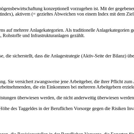
ögensbewirtschaftung konzeptionell vorzugehen ist. Mit der gegebenen 
ktindex), aktivem (= gezieltes Abweichen von einem Index mit dem Zie
ns auf mehrere Anlagekategorien. Als traditionelle Anlagekategorien g
 Rohstoffe und Infrastrukturanlagen gezählt.
 die sicherstellt, dass die Anlagestrategie (Aktiv-Seite der Bilanz) übe
ung. Sie versichert zwangsweise jene Arbeitgeber, die ihrer Pflicht z
rbeitnehmenden, die ein Einkommen bei mehreren Arbeitgebern erzielen
eistungen überwiesen werden, die nicht anderweitig überwiesen werde
he des Taggeldes in der Beruflichen Vorsorge gegen die Risiken Inva