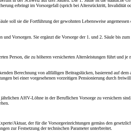
all beruht in der Schweiz auf drei Säulen. Die 1. Säule ist die staatli
herung erbringt im Vorsorgefall (sprich bei Altersrücktritt, Invalidität 
 Säule soll sie die Fortführung der gewohnten Lebensweise angemessen 
ren und Vorsorgen. Sie ergänzt die Vorsorge der 1. und 2. Säule bis zu
herten Person, die zu höheren versicherten Altersleistungen führt und j
kenden Berechnung von allfälligen Beitragslücken, basierend auf dem ak
stungen bei einer vorgesehenen vorzeitigen Pensionierung durch freiwill
igen jährlichen AHV-Löhne in der Beruflichen Vorsorge zu versichern s
ehen.
er Experte/Aktuar, der für die Vorsorgeeinrichtungen gemäss den geset
ngen zur Festsetzung der technischen Parameter unterbreitet.