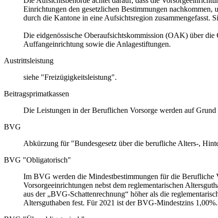
Die Aufsichtsbehörde achtet darauf, dass die Vorsorgeeinrichtu
Einrichtungen den gesetzlichen Bestimmungen nachkommen, un
durch die Kantone in eine Aufsichtsregion zusammengefasst. Si
Die eidgenössische Oberaufsichtskommission (OAK) über die Ob
Auffangeinrichtung sowie die Anlagestiftungen.
Austrittsleistung
siehe "Freizügigkeitsleistung".
Beitragsprimatkassen
Die Leistungen in der Beruflichen Vorsorge werden auf Grund 
BVG
Abkürzung für "Bundesgesetz über die berufliche Alters-, Hint
BVG "Obligatorisch"
Im BVG werden die Mindestbestimmungen für die Berufliche Vors
Vorsorgeeinrichtungen nebst dem reglementarischen Altersguth
aus der „BVG-Schattenrechnung“ höher als die reglementarisc
Altersguthaben fest. Für 2021 ist der BVG-Mindestzins 1,00%.