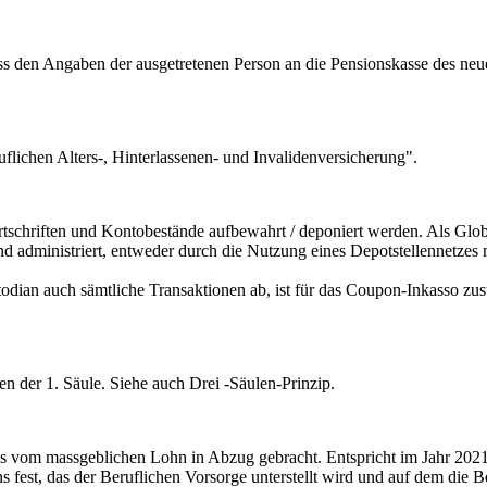
äss den Angaben der ausgetretenen Person an die Pensionskasse des neu
flichen Alters-, Hinterlassenen- und Invalidenversicherung".
ertschriften und Kontobestände aufbewahrt / deponiert werden. Als Glo
d administriert, entweder durch die Nutzung eines Depotstellennetzes
an auch sämtliche Transaktionen ab, ist für das Coupon-Inkasso zustän
n der 1. Säule. Siehe auch Drei -Säulen-Prinzip.
nes vom massgeblichen Lohn in Abzug gebracht. Entspricht im Jahr 2
fest, das der Beruflichen Vorsorge unterstellt wird und auf dem die B