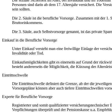
Die soziale Sicherheit im Alter, bei Invalidität und im Todesf
Personen sind darin ab dem 17. Altersjahr versichert. Die Versic
sein sollten.
Die 2. Säule ist die berufliche Vorsorge. Zusammen mit der 1.
Bruttoeinkommens.
Die 3. Säule, auch Selbstvorsorge genannt, ist das private Spa
Einkauf in die Berufliche Vorsorge
Unter Einkauf versteht man eine freiwillige Einlage der versic
Invalidität oder Tod.
Einkaufsmöglichkeiten gibt es einerseits auf Grund der rückwir
besteht andererseits die Möglichkeit, die Kürzung der Alterslei
Eintrittsschwelle
Die Eintrittsschwelle definiert die Grenze, ab der die jeweil
Vorsorgepläne können aber auch tiefere Eintrittsschwellen vors
Experte für Berufliche Vorsorge
Registrierter und somit qualifizierter versicherungstechnisch
Verpflichtungen überprüft und der Pensionskasse u.a. Empfehlu