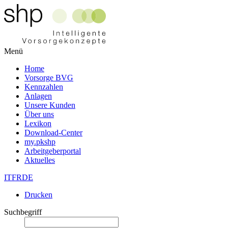
Menü
Home
Vorsorge BVG
Kennzahlen
Anlagen
Unsere Kunden
Über uns
Lexikon
Download-Center
my.pkshp
Arbeitgeberportal
Aktuelles
IT
FR
DE
Drucken
Suchbegriff