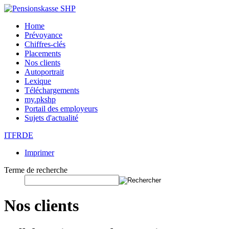
Home
Prévoyance
Chiffres-clés
Placements
Nos clients
Autoportrait
Lexique
Téléchargements
my.pkshp
Portail des employeurs
Sujets d'actualité
IT
FR
DE
Imprimer
Terme de recherche
Nos clients