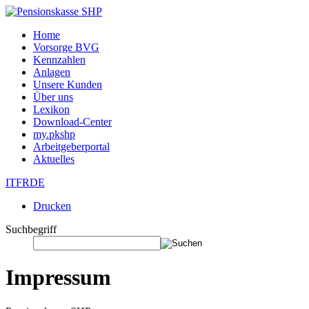
Home
Vorsorge BVG
Kennzahlen
Anlagen
Unsere Kunden
Über uns
Lexikon
Download-Center
my.pkshp
Arbeitgeberportal
Aktuelles
IT
FR
DE
Drucken
Suchbegriff
Impressum