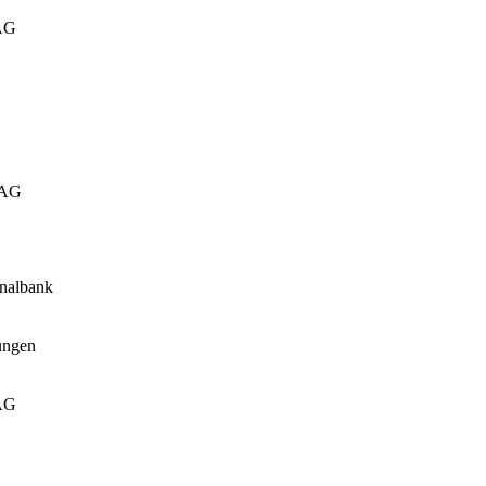
AG
 AG
nalbank
tungen
AG