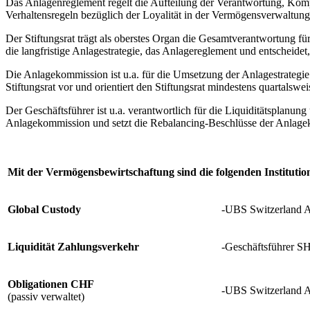
Das Anlagenreglement regelt die Aufteilung der Verantwortung, Komp
Verhaltensregeln bezüglich der Loyalität in der Vermögensverwaltung
Der Stiftungsrat trägt als oberstes Organ die Gesamtverantwortung fü
die langfristige Anlagestrategie, das Anlagereglement und entscheid
Die Anlagekommission ist u.a. für die Umsetzung der Anlagestrategie 
Stiftungsrat vor und orientiert den Stiftungsrat mindestens quartals
Der Geschäftsführer ist u.a. verantwortlich für die Liquiditätsplanun
Anlagekommission und setzt die Rebalancing-Beschlüsse der Anlag
Mit der Vermögensbewirtschaftung sind die folgenden Institutio
Global Custody
-UBS Switzerland 
Liquidität Zahlungsverkehr
-Geschäftsführer S
Obligationen CHF
-UBS Switzerland 
(passiv verwaltet)