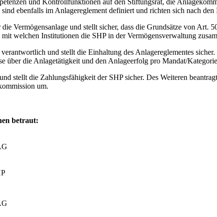
etenzen und Kontrollfunktionen auf den Stiftungsrat, die Anlagekomm
 sind ebenfalls im Anlagereglement definiert und richten sich nach d
r die Vermögensanlage und stellt sicher, dass die Grundsätze von Art. 
et, mit welchen Institutionen die SHP in der Vermögensverwaltung zusa
verantwortlich und stellt die Einhaltung des Anlagereglementes sicher.
weise über die Anlagetätigkeit und den Anlageerfolg pro Mandat/Katego
g und stellt die Zahlungsfähigkeit der SHP sicher. Des Weiteren beantra
ekommission um.
nen betraut:
AG
HP
AG