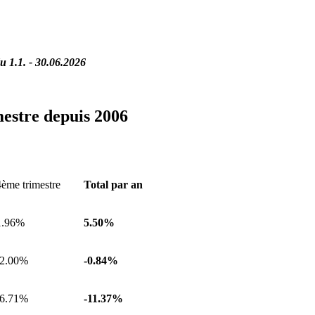
 1.1. - 30.06.2026
mestre depuis 2006
4ème trimestre
Total par an
1.96%
5.50
%
-2.00%
-0.84
%
-6.71%
-11.37
%