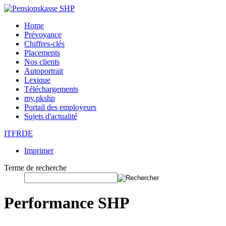
Home
Prévoyance
Chiffres-clés
Placements
Nos clients
Autoportrait
Lexique
Téléchargements
my.pkshp
Portail des employeurs
Sujets d'actualité
IT
FR
DE
Imprimer
Terme de recherche
Performance SHP